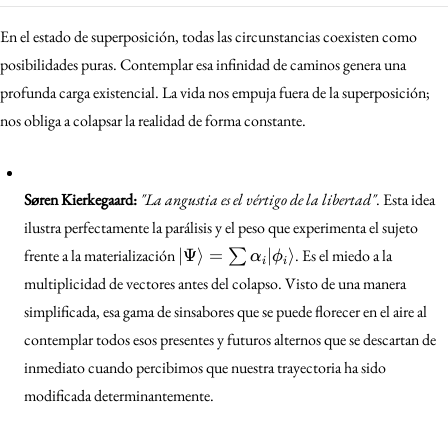
En el estado de superposición, todas las circunstancias coexisten como
posibilidades puras. Contemplar esa infinidad de caminos genera una
profunda carga existencial. La vida nos empuja fuera de la superposición;
nos obliga a colapsar la realidad de forma constante.
Søren Kierkegaard:
"La angustia es el vértigo de la libertad"
. Esta idea
ilustra perfectamente la parálisis y el peso que experimenta el sujeto
|\Psi\rangle
frente a la materialización
∣Ψ
⟩
=
∣
⟩
. Es el miedo a la
∑
α
ϕ
i
i
= \sum
multiplicidad de vectores antes del colapso. Visto de una manera
\alpha_i
simplificada, esa gama de sinsabores que se puede florecer en el aire al
|\phi_i\rangle
contemplar todos esos presentes y futuros alternos que se descartan de
inmediato cuando percibimos que nuestra trayectoria ha sido
modificada determinantemente.