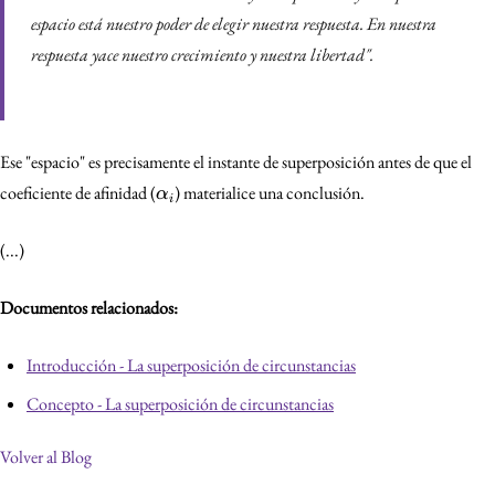
espacio está nuestro poder de elegir nuestra respuesta. En nuestra
respuesta yace nuestro crecimiento y nuestra libertad"
.
Ese "espacio" es precisamente el instante de superposición antes de que el
\alpha_i
coeficiente de afinidad (
) materialice una conclusión.
α
i
(...)
Documentos relacionados:
Introducción - La superposición de circunstancias
Concepto - La superposición de circunstancias
Volver al Blog