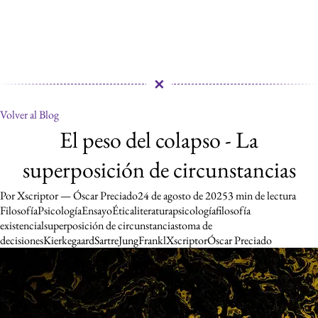
✕
Volver al Blog
El peso del colapso - La super
El peso del colapso - La
superposición de circunstancias
Por Xscriptor — Óscar Preciado
24 de agosto de 2025
3 min de lectura
Filosofía
Psicología
Ensayo
Ética
literatura
psicología
filosofía
existencial
superposición de circunstancias
toma de
decisiones
Kierkegaard
Sartre
Jung
Frankl
Xscriptor
Óscar Preciado