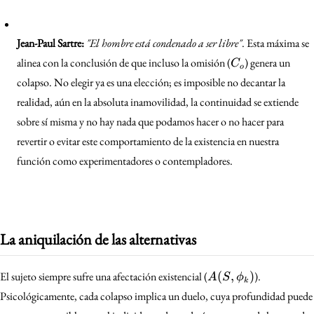
Jean-Paul Sartre:
"El hombre está condenado a ser libre"
. Esta máxima se
C_o
alinea con la conclusión de que incluso la omisión (
) genera un
C
o
colapso. No elegir ya es una elección; es imposible no decantar la
realidad, aún en la absoluta inamovilidad, la continuidad se extiende
sobre sí misma y no hay nada que podamos hacer o no hacer para
revertir o evitar este comportamiento de la existencia en nuestra
función como experimentadores o contempladores.
La aniquilación de las alternativas
A(S,
El sujeto siempre sufre una afectación existencial (
(
,
)
).
A
S
ϕ
k
\phi_k)
Psicológicamente, cada colapso implica un duelo, cuya profundidad puede